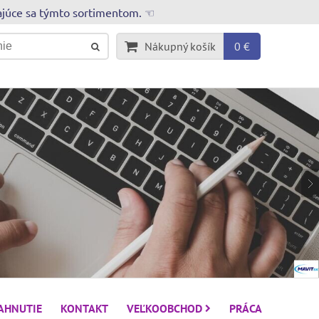
rajúce sa týmto sortimentom. ☜
Nákupný košík
0 €
IAHNUTIE
KONTAKT
VEĽKOOBCHOD
PRÁCA