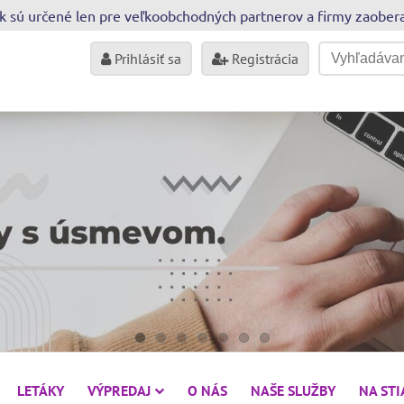
sk sú určené len pre veľkoobchodných partnerov a firmy zaobe
Prihlásiť sa
Registrácia
LETÁKY
VÝPREDAJ
O NÁS
NAŠE SLUŽBY
NA ST