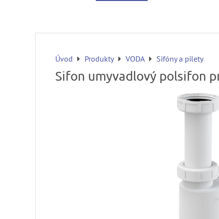
Úvod
Produkty
VODA
Sifóny a pilety
Sifon umyvadlový polsifon 