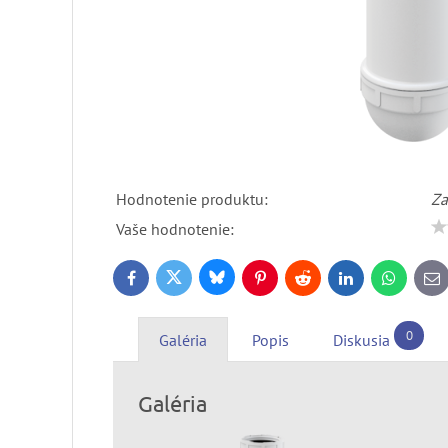
Hodnotenie produktu:
Za
Vaše hodnotenie:
Bluesky
Twitter
Facebook
Pinterest
Reddit
LinkedIn
WhatsApp
E-
ma
0
Galéria
Popis
Diskusia
Galéria