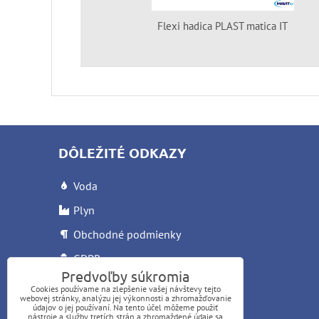
Flexi hadica PLAST matica IT
DÔLEŽITÉ ODKAZY
Voda
Plyn
Obchodné podmienky
GDPR
Predvoľby súkromia
Reklamačný list
Cookies používame na zlepšenie vašej návštevy tejto
webovej stránky, analýzu jej výkonnosti a zhromažďovanie
Letáky
údajov o jej používaní. Na tento účel môžeme použiť
nástroje a služby tretích strán a zhromaždené údaje sa