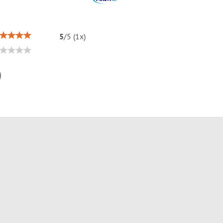
5
/
5
(
1
x)
il