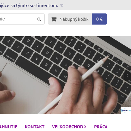
rajúce sa týmto sortimentom. ☜
Nákupný košík
0 €
IAHNUTIE
KONTAKT
VEĽKOOBCHOD
PRÁCA