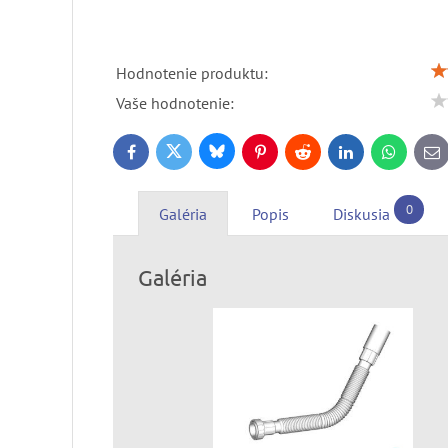
Hodnotenie produktu:
Vaše hodnotenie:
Bluesky
Twitter
Facebook
Pinterest
Reddit
LinkedIn
WhatsApp
E-
ma
0
Galéria
Popis
Diskusia
Galéria