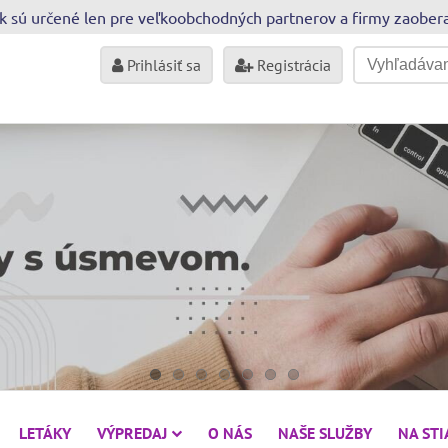
sk sú určené len pre veľkoobchodných partnerov a firmy zaobe
Prihlásiť sa
Registrácia
LETÁKY
VÝPREDAJ
O NÁS
NAŠE SLUŽBY
NA ST