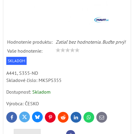
Hodnotenie produktu:
Zatiaľ bez hodnotenia. Buďte prvý!
Vaše hodnotenie:
SKLADOM
A441, S355-ND
Skladové číslo:
MKSPS355
Dostupnosť:
Skladom
Výrobca:
ČESKO
Bluesky
Twitter
Facebook
Pinterest
Reddit
LinkedIn
WhatsApp
E-
mail