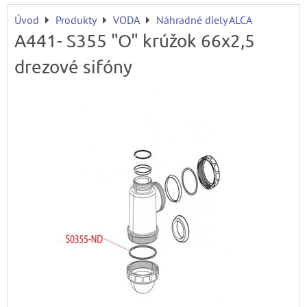
Úvod
Produkty
VODA
Náhradné diely ALCA
A441- S355 "O" krúžok 66x2,5
drezové sifóny