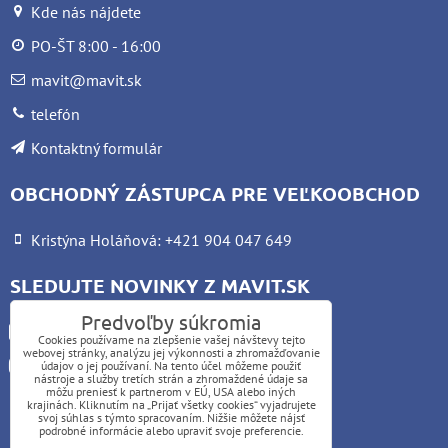
Kde nás nájdete
PO-ŠT 8:00 - 16:00
mavit@mavit.sk
telefón
Kontaktný formulár
OBCHODNÝ ZÁSTUPCA PRE VEĽKOOBCHOD
Kristýna Holáňová: +421 904 047 649
SLEDUJTE NOVINKY Z MAVIT.SK
Predvoľby súkromia
Facebook
Cookies používame na zlepšenie vašej návštevy tejto
webovej stránky, analýzu jej výkonnosti a zhromažďovanie
Instagram
údajov o jej používaní. Na tento účel môžeme použiť
nástroje a služby tretích strán a zhromaždené údaje sa
môžu preniesť k partnerom v EÚ, USA alebo iných
krajinách. Kliknutím na „Prijať všetky cookies“ vyjadrujete
UPOZORNENIE:
svoj súhlas s týmto spracovaním. Nižšie môžete nájsť
podrobné informácie alebo upraviť svoje preferencie.