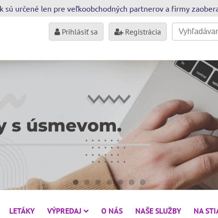
sk sú určené len pre veľkoobchodných partnerov a firmy zaobe
Prihlásiť sa
Registrácia
LETÁKY
VÝPREDAJ
O NÁS
NAŠE SLUŽBY
NA ST