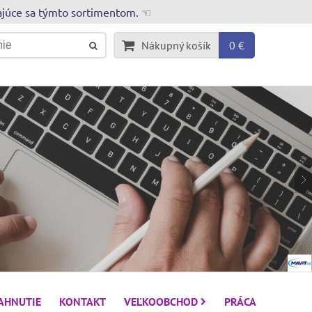
rajúce sa týmto sortimentom. ☜
Nákupný košík
0 €
IAHNUTIE
KONTAKT
VEĽKOOBCHOD
PRÁCA