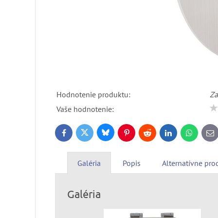
Hodnotenie produktu:
Za
Vaše hodnotenie:
Bluesky
Twitter
Facebook
Pinterest
Reddit
LinkedIn
WhatsApp
E-
ma
Galéria
Popis
Alternatívne pro
Galéria