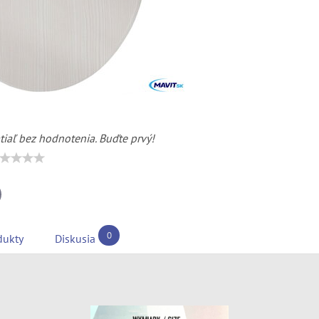
tiaľ bez hodnotenia. Buďte prvý!
il
0
dukty
Diskusia