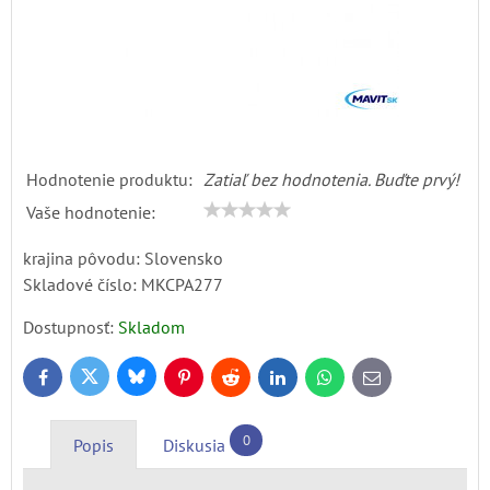
Hodnotenie produktu:
Zatiaľ bez hodnotenia. Buďte prvý!
Vaše hodnotenie:
krajina pôvodu: Slovensko
Skladové číslo:
MKCPA277
Dostupnosť:
Skladom
Bluesky
Twitter
Facebook
Pinterest
Reddit
LinkedIn
WhatsApp
E-
mail
0
Popis
Diskusia