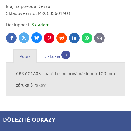
krajina pôvodu: Česko
Skladové číslo:
MKCCBS601A03
Dostupnosť:
Skladom
Bluesky
Twitter
Facebook
Pinterest
Reddit
LinkedIn
WhatsApp
E-
mail
0
Popis
Diskusia
- CBS 601A03 - batéria sprchová nástenná 100 mm
- záruka 5 rokov
DÔLEŽITÉ ODKAZY