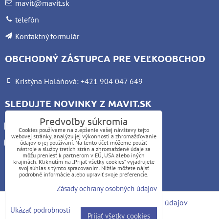
mavit@mavit.sk
telefón
Kontaktný formulár
OBCHODNÝ ZÁSTUPCA PRE VEĽKOOBCHOD
Kristýna Holáňová: +421 904 047 649
SLEDUJTE NOVINKY Z MAVIT.SK
Predvoľby súkromia
Facebook
Cookies používame na zlepšenie vašej návštevy tejto
webovej stránky, analýzu jej výkonnosti a zhromažďovanie
Instagram
údajov o jej používaní. Na tento účel môžeme použiť
nástroje a služby tretích strán a zhromaždené údaje sa
môžu preniesť k partnerom v EÚ, USA alebo iných
krajinách. Kliknutím na „Prijať všetky cookies“ vyjadrujete
UPOZORNENIE:
svoj súhlas s týmto spracovaním. Nižšie môžete nájsť
podrobné informácie alebo upraviť svoje preferencie.
Platba kartou nie je možná
Zásady ochrany osobných údajov
Predvoľby súkromia
Zásady ochrany osobných údajov
Ukázať podrobnosti
Prijať všetky cookies