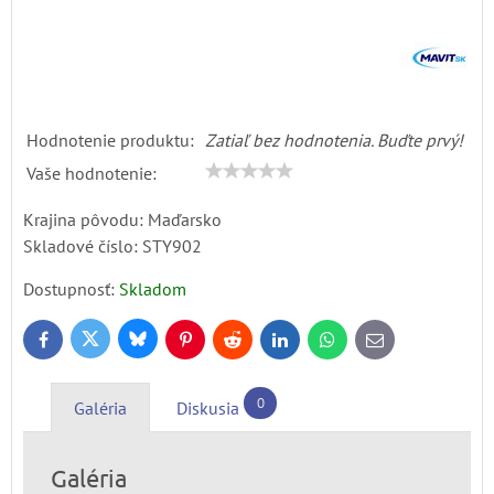
Hodnotenie produktu:
Zatiaľ bez hodnotenia. Buďte prvý!
Vaše hodnotenie:
Krajina pôvodu: Maďarsko
Skladové číslo:
STY902
Dostupnosť:
Skladom
Bluesky
Twitter
Facebook
Pinterest
Reddit
LinkedIn
WhatsApp
E-
mail
0
Galéria
Diskusia
Galéria