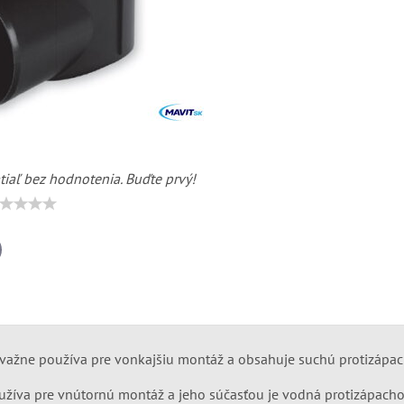
tiaľ bez hodnotenia. Buďte prvý!
il
ažne používa pre vonkajšiu montáž a obsahuje suchú protizápac
íva pre vnútornú montáž a jeho súčasťou je vodná protizápacho