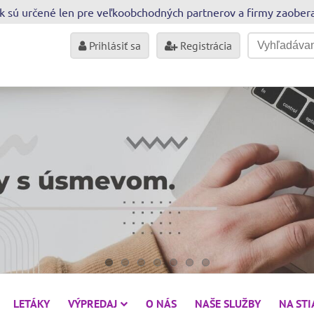
sk sú určené len pre veľkoobchodných partnerov a firmy zaobe
Prihlásiť sa
Registrácia
LETÁKY
VÝPREDAJ
O NÁS
NAŠE SLUŽBY
NA ST