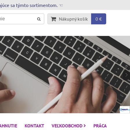
rajúce sa týmto sortimentom. ☜
Nákupný košík
0 €
IAHNUTIE
KONTAKT
VEĽKOOBCHOD
PRÁCA