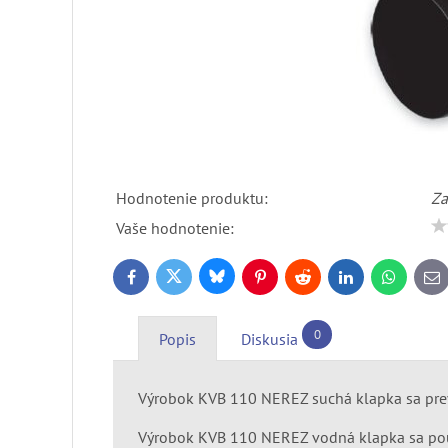
Hodnotenie produktu:
Za
Vaše hodnotenie:
Bluesky
Twitter
Facebook
Pinterest
Reddit
LinkedIn
WhatsApp
E-
ma
0
Popis
Diskusia
Výrobok KVB 110 NEREZ suchá klapka sa prev
Výrobok KVB 110 NEREZ vodná klapka sa použ