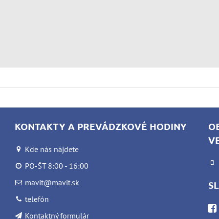
KONTAKTY A PREVÁDZKOVÉ HODINY
O
V
Kde nás nájdete
PO-ŠT 8:00 - 16:00
mavit@mavit.sk
S
telefón
Kontaktný formulár