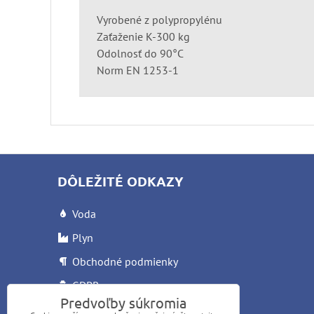
Vyrobené z polypropylénu
Zaťaženie K-300 kg
Odolnosť do 90°C
Norm EN 1253-1
DÔLEŽITÉ ODKAZY
Voda
Plyn
Obchodné podmienky
GDPR
Predvoľby súkromia
Reklamačný list