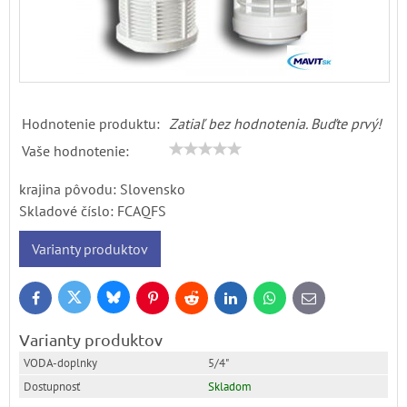
Hodnotenie produktu:
Zatiaľ bez hodnotenia. Buďte prvý!
Vaše hodnotenie:
krajina pôvodu: Slovensko
Skladové číslo:
FCAQFS
Varianty produktov
Bluesky
Twitter
Facebook
Pinterest
Reddit
LinkedIn
WhatsApp
E-
mail
Varianty produktov
5/4"
Skladom