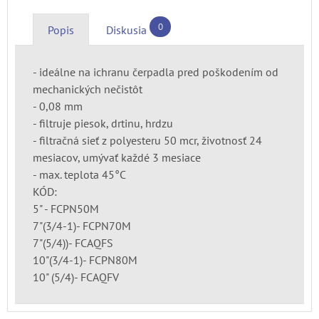
0
Popis
Diskusia
- ideálne na ichranu čerpadla pred poškodením od
mechanických nečistôt
- 0,08 mm
- filtruje piesok, drtinu, hrdzu
- filtračná sieť z polyesteru 50 mcr, životnosť 24
mesiacov, umývať každé 3 mesiace
- max. teplota 45°C
KÓD:
5" - FCPN50M
7"(3/4-1)- FCPN70M
7"(5/4))- FCAQFS
10"(3/4-1)- FCPN80M
10" (5/4)- FCAQFV