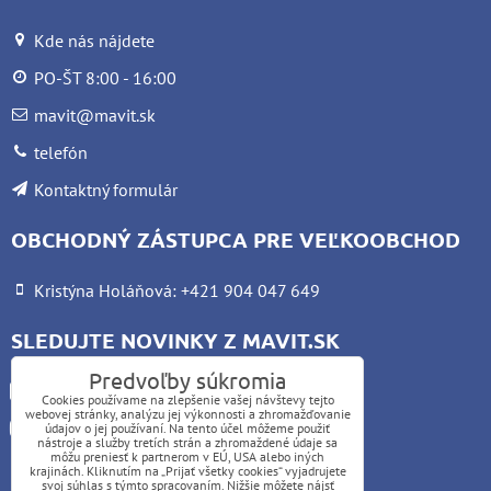
Kde nás nájdete
PO-ŠT 8:00 - 16:00
mavit@mavit.sk
telefón
Kontaktný formulár
OBCHODNÝ ZÁSTUPCA PRE VEĽKOOBCHOD
Kristýna Holáňová: +421 904 047 649
SLEDUJTE NOVINKY Z MAVIT.SK
Predvoľby súkromia
Facebook
Cookies používame na zlepšenie vašej návštevy tejto
webovej stránky, analýzu jej výkonnosti a zhromažďovanie
Instagram
údajov o jej používaní. Na tento účel môžeme použiť
nástroje a služby tretích strán a zhromaždené údaje sa
môžu preniesť k partnerom v EÚ, USA alebo iných
krajinách. Kliknutím na „Prijať všetky cookies“ vyjadrujete
UPOZORNENIE:
svoj súhlas s týmto spracovaním. Nižšie môžete nájsť