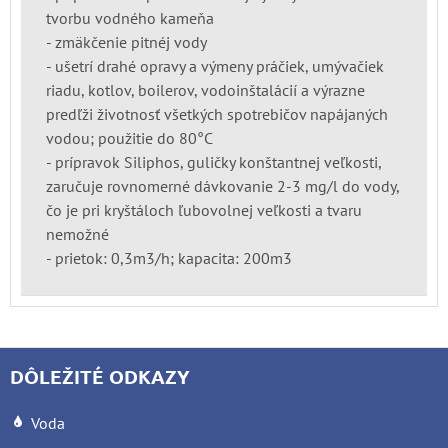
tvorbu vodného kameňa
- zmäkčenie pitnéj vody
- ušetrí drahé opravy a výmeny práčiek, umývačiek
riadu, kotlov, boilerov, vodoinštalácií a výrazne
predľži životnosť všetkých spotrebičov napájaných
vodou; použitie do 80°C
- prípravok Siliphos, guličky konštantnej veľkosti,
zaručuje rovnomerné dávkovanie 2-3 mg/l do vody,
čo je pri kryštáloch ľubovolnej veľkosti a tvaru
nemožné
- prietok: 0,3m3/h; kapacita: 200m3
DÔLEŽITÉ ODKAZY
Voda