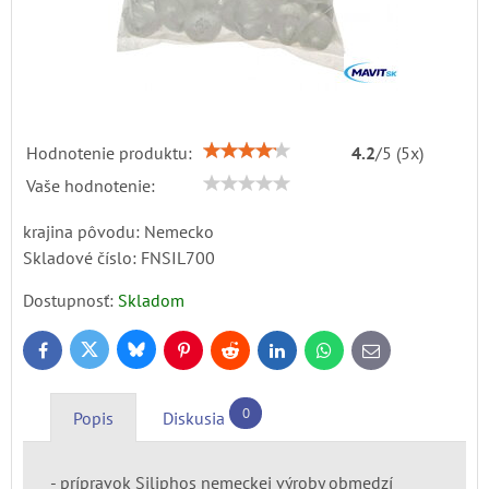
Hodnotenie produktu:
4.2
/
5
(
5
x)
Vaše hodnotenie:
krajina pôvodu: Nemecko
Skladové číslo:
FNSIL700
Dostupnosť:
Skladom
Bluesky
Twitter
Facebook
Pinterest
Reddit
LinkedIn
WhatsApp
E-
mail
0
Popis
Diskusia
- prípravok Siliphos nemeckej výroby obmedzí