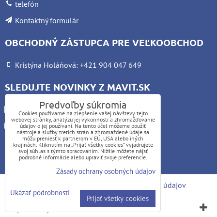
telefón
Kontaktný formulár
OBCHODNÝ ZÁSTUPCA PRE VEĽKOOBCHOD
Kristýna Holáňová: +421 904 047 649
SLEDUJTE NOVINKY Z MAVIT.SK
Predvoľby súkromia
Facebook
Cookies používame na zlepšenie vašej návštevy tejto
webovej stránky, analýzu jej výkonnosti a zhromažďovanie
Instagram
údajov o jej používaní. Na tento účel môžeme použiť
nástroje a služby tretích strán a zhromaždené údaje sa
môžu preniesť k partnerom v EÚ, USA alebo iných
krajinách. Kliknutím na „Prijať všetky cookies“ vyjadrujete
UPOZORNENIE:
svoj súhlas s týmto spracovaním. Nižšie môžete nájsť
podrobné informácie alebo upraviť svoje preferencie.
Platba kartou nie je možná
Zásady ochrany osobných údajov
Predvoľby súkromia
Zásady ochrany osobných údajov
Ukázať podrobnosti
Prijať všetky cookies
Vytvorené pomocou:
BiznisWeb.sk