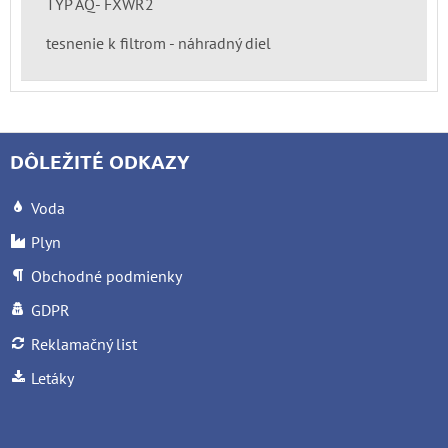
TYP AQ- FXWR2
tesnenie k filtrom - náhradný diel
DÔLEŽITÉ ODKAZY
Voda
Plyn
Obchodné podmienky
GDPR
Reklamačný list
Letáky