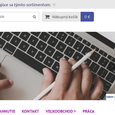
rajúce sa týmto sortimentom. ☜
Nákupný košík
0 €
IAHNUTIE
KONTAKT
VEĽKOOBCHOD
PRÁCA