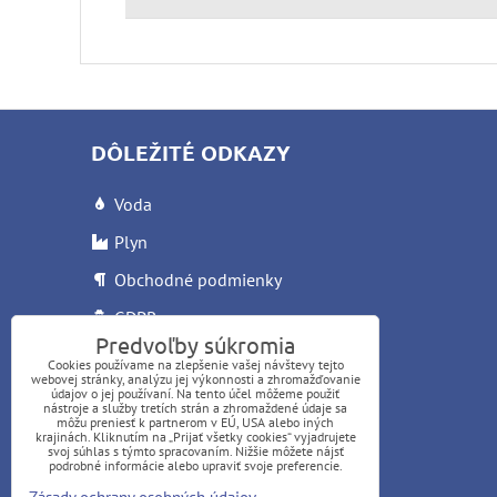
DÔLEŽITÉ ODKAZY
Voda
Plyn
Obchodné podmienky
GDPR
Predvoľby súkromia
Reklamačný list
Cookies používame na zlepšenie vašej návštevy tejto
webovej stránky, analýzu jej výkonnosti a zhromažďovanie
Letáky
údajov o jej používaní. Na tento účel môžeme použiť
nástroje a služby tretích strán a zhromaždené údaje sa
môžu preniesť k partnerom v EÚ, USA alebo iných
krajinách. Kliknutím na „Prijať všetky cookies“ vyjadrujete
svoj súhlas s týmto spracovaním. Nižšie môžete nájsť
podrobné informácie alebo upraviť svoje preferencie.