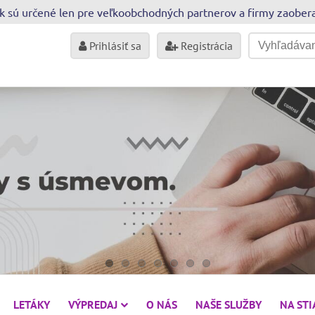
sk sú určené len pre veľkoobchodných partnerov a firmy zaobe
Prihlásiť sa
Registrácia
LETÁKY
VÝPREDAJ
O NÁS
NAŠE SLUŽBY
NA ST