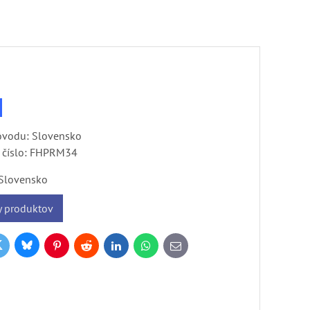
pôvodu: Slovensko
číslo:
FHPRM34
Slovensko
y produktov
Bluesky
witter
k
Pinterest
Reddit
LinkedIn
WhatsApp
E-
mail