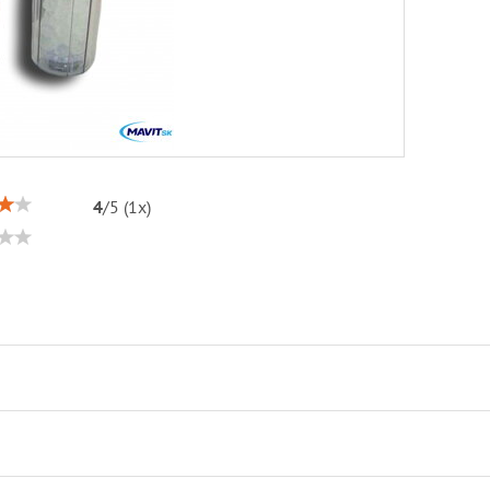
4
/
5
(
1
x)