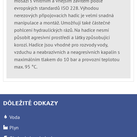
mosazi s vnitřním a vnějším závitem podle
evropských standardů ISO 228. Výhodou
nerezových připojovacích hadic je velmi snadná
manipulace a montáž. Umožňují také částečné
pohlcení hydraulických rázů. Na hadice nesmí
působit agresivní prostředí a látky způsobující
korozi. Hadice jsou vhodné pro rozvody vody,
vzduchu a neabrazivních a neagresivních kapalin s
maximálním tlakem do 10 bar a provozní teplotou
max. 95 °C.
DÔLEŽITÉ ODKAZY
Voda
Plyn