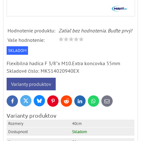
Hodnotenie produktu:
Zatiaľ bez hodnotenia. Buďte prvý!
Vaše hodnotenie:
SKLADOM
Flexibilná hadica F 3/8"x M10.Extra koncovka 55mm
Skladové číslo:
MKS14020940EX
Varianty produktov
Bluesky
Twitter
Facebook
Pinterest
Reddit
LinkedIn
WhatsApp
E-
mail
Varianty produktov
40cm
Skladom