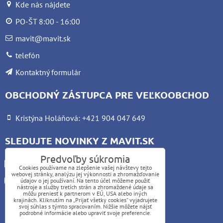
Kde nás nájdete
PO-ŠT 8:00 - 16:00
mavit@mavit.sk
telefón
Kontaktný formulár
OBCHODNÝ ZÁSTUPCA PRE VEĽKOOBCHOD
Kristýna Holáňová: +421 904 047 649
SLEDUJTE NOVINKY Z MAVIT.SK
Predvoľby súkromia
Facebook
Cookies používame na zlepšenie vašej návštevy tejto
webovej stránky, analýzu jej výkonnosti a zhromažďovanie
Instagram
údajov o jej používaní. Na tento účel môžeme použiť
nástroje a služby tretích strán a zhromaždené údaje sa
môžu preniesť k partnerom v EÚ, USA alebo iných
krajinách. Kliknutím na „Prijať všetky cookies“ vyjadrujete
UPOZORNENIE:
svoj súhlas s týmto spracovaním. Nižšie môžete nájsť
podrobné informácie alebo upraviť svoje preferencie.