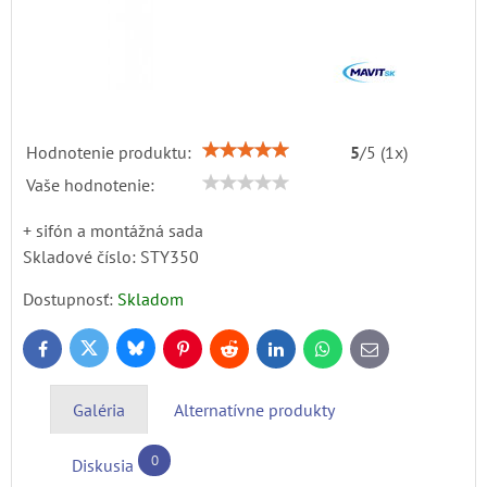
Hodnotenie produktu:
5
/
5
(
1
x)
Vaše hodnotenie:
+ sifón a montážná sada
Skladové číslo:
STY350
Dostupnosť:
Skladom
Bluesky
Twitter
Facebook
Pinterest
Reddit
LinkedIn
WhatsApp
E-
mail
Galéria
Alternatívne produkty
0
Diskusia