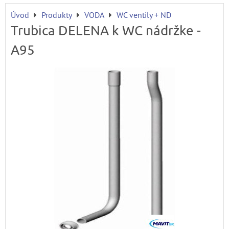
Úvod
Produkty
VODA
WC ventily + ND
Trubica DELENA k WC nádržke -
A95