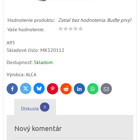
Hodnotenie produktu:
Zatiaľ bez hodnotenia. Buďte prvý!
Vaše hodnotenie:
A95
Skladové číslo:
MKS20112
Dostupnosť:
Skladom
Výrobca:
ALCA
Bluesky
Twitter
Facebook
Pinterest
Reddit
LinkedIn
WhatsApp
E-
mail
0
Diskusia
Nový komentár