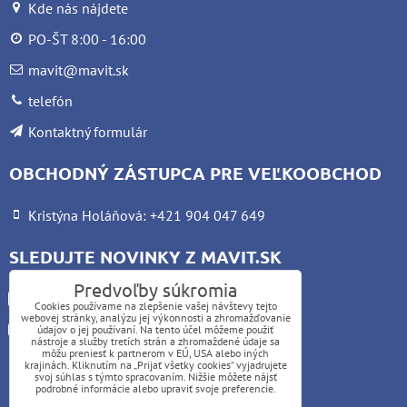
Kde nás nájdete
PO-ŠT 8:00 - 16:00
mavit@mavit.sk
telefón
Kontaktný formulár
OBCHODNÝ ZÁSTUPCA PRE VEĽKOOBCHOD
Kristýna Holáňová: +421 904 047 649
SLEDUJTE NOVINKY Z MAVIT.SK
Predvoľby súkromia
Facebook
Cookies používame na zlepšenie vašej návštevy tejto
webovej stránky, analýzu jej výkonnosti a zhromažďovanie
Instagram
údajov o jej používaní. Na tento účel môžeme použiť
nástroje a služby tretích strán a zhromaždené údaje sa
môžu preniesť k partnerom v EÚ, USA alebo iných
krajinách. Kliknutím na „Prijať všetky cookies“ vyjadrujete
UPOZORNENIE:
svoj súhlas s týmto spracovaním. Nižšie môžete nájsť
podrobné informácie alebo upraviť svoje preferencie.