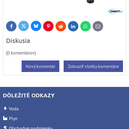
Bluesky
Twitter
Facebook
Pinterest
Reddit
LinkedIn
WhatsApp
E-
mail
Diskusia
(0 komentárov)
Nový komentár
Zobraziť všetky komentáre
DÔLEŽITÉ ODKAZY
Voda
Plyn
Obchodné podmienky